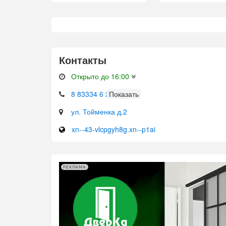
Контакты
Открыто до 16:00
8 83334 6 25 45
ул. Тойменка д.2
xn--43-vlcpgyh8g.xn--p1ai
РЕКЛАМА