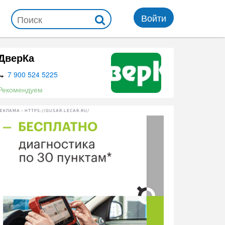
Войти
ДверКа
7 900 524 5225
Рекомендуем
ЕКЛАМА • HTTPS://GUSAR.LECAR.RU/